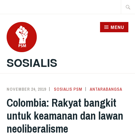
Skip
Searc
to
for:
content
MENU
SOSIALIS
NOVEMBER 24, 2019
SOSIALIS PSM
ANTARABANGSA
Colombia: Rakyat bangkit
untuk keamanan dan lawan
neoliberalisme