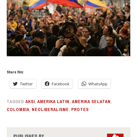
Share this:
Twitter
Facebook
WhatsApp
TAGGED
AKSI
,
AMERIKA LATIN
,
AMERIKA SELATAN
,
COLOMBIA
,
NEOLIBERALISME
,
PROTES
PUBLISHED BY