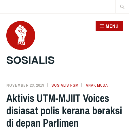
Skip
Searc
to
for:
content
MENU
SOSIALIS
NOVEMBER 23, 2019
SOSIALIS PSM
ANAK MUDA
Aktivis UTM-MJIIT Voices
disiasat polis kerana beraksi
di depan Parlimen