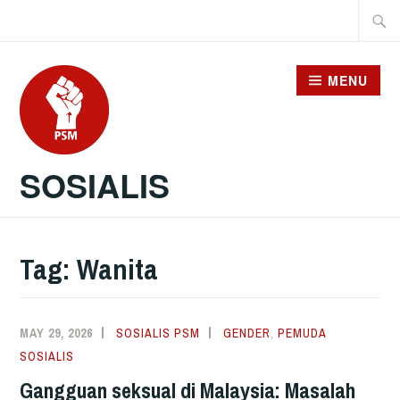
Skip
Searc
to
for:
content
MENU
SOSIALIS
Tag:
Wanita
MAY 29, 2026
SOSIALIS PSM
GENDER
,
PEMUDA
SOSIALIS
Gangguan seksual di Malaysia: Masalah