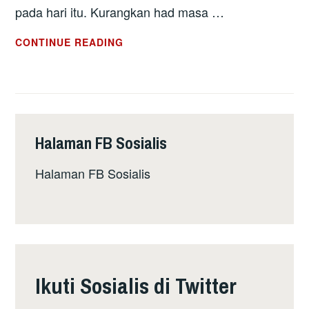
pada hari itu. Kurangkan had masa …
RESOLUSI
CONTINUE READING
KONGRES
NASIONAL
PARTI
SOSIALIS
MALAYSIA
Halaman FB Sosialis
(PSM)
YANG
Halaman FB Sosialis
KE-
21
Ikuti Sosialis di Twitter