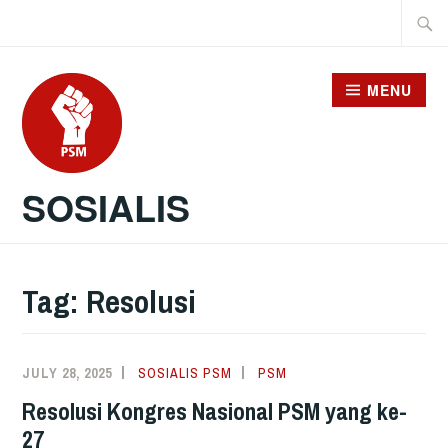
Skip
Searc
to
for:
content
MENU
SOSIALIS
Tag:
Resolusi
JULY 28, 2025
SOSIALIS PSM
PSM
Resolusi Kongres Nasional PSM yang ke-
27