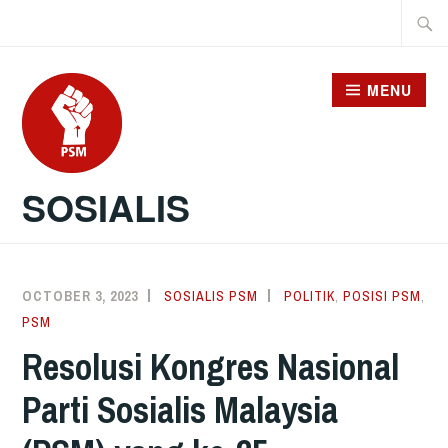
Skip
Searc
to
for:
content
MENU
SOSIALIS
OCTOBER 3, 2023
SOSIALIS PSM
POLITIK
,
POSISI PSM
,
PSM
Resolusi Kongres Nasional
Parti Sosialis Malaysia