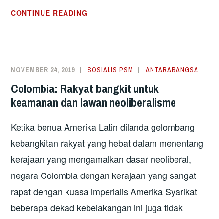
PERTEMPURAN
CONTINUE READING
SEATTLE
1999
YANG
GANGGU
NOVEMBER 24, 2019
SOSIALIS PSM
ANTARABANGSA
WTO:
Colombia: Rakyat bangkit untuk
PERJUANGAN
keamanan dan lawan neoliberalisme
LAWAN
NEOLIBERALISME
Ketika benua Amerika Latin dilanda gelombang
YANG
BELUM
kebangkitan rakyat yang hebat dalam menentang
SELESAI
kerajaan yang mengamalkan dasar neoliberal,
negara Colombia dengan kerajaan yang sangat
rapat dengan kuasa imperialis Amerika Syarikat
beberapa dekad kebelakangan ini juga tidak