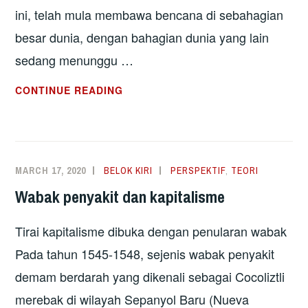
ini, telah mula membawa bencana di sebahagian
besar dunia, dengan bahagian dunia yang lain
sedang menunggu …
TUMPUKAN
CONTINUE READING
PERHATIAN
KE
ATAS
RAKYAT
MARCH 17, 2020
BELOK KIRI
PERSPEKTIF
,
TEORI
DALAM
Wabak penyakit dan kapitalisme
MENGHADAPI
PANDEMIK
Tirai kapitalisme dibuka dengan penularan wabak
GLOBAL
Pada tahun 1545-1548, sejenis wabak penyakit
demam berdarah yang dikenali sebagai Cocoliztli
merebak di wilayah Sepanyol Baru (Nueva