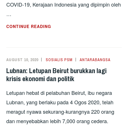
COVID-19, Kerajaan Indonesia yang dipimpin oleh
…
INDONESIA:
CONTINUE READING
AKSI
MASSA
TOLAK
OMNIBUS
AUGUST 10, 2020
SOSIALIS PSM
ANTARABANGSA
LAW
Lubnan: Letupan Beirut burukkan lagi
YANG
krisis ekonomi dan politik
ANCAM
HAK
Letupan hebat di pelabuhan Beirut, ibu negara
PEKERJA
DAN
Lubnan, yang berlaku pada 4 Ogos 2020, telah
ALAM
meragut nyawa sekurang-kurangnya 220 orang
SEKITAR
dan menyebabkan lebih 7,000 orang cedera.