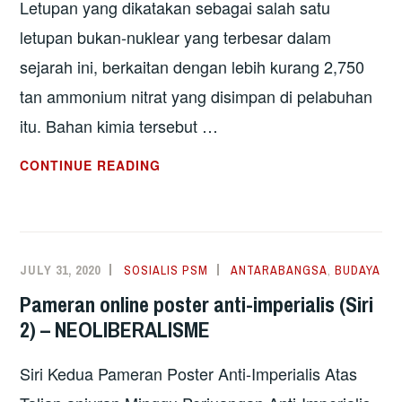
Letupan yang dikatakan sebagai salah satu
letupan bukan-nuklear yang terbesar dalam
sejarah ini, berkaitan dengan lebih kurang 2,750
tan ammonium nitrat yang disimpan di pelabuhan
itu. Bahan kimia tersebut …
LUBNAN:
CONTINUE READING
LETUPAN
BEIRUT
BURUKKAN
LAGI
JULY 31, 2020
SOSIALIS PSM
ANTARABANGSA
,
BUDAYA
KRISIS
Pameran online poster anti-imperialis (Siri
EKONOMI
2) – NEOLIBERALISME
DAN
POLITIK
Siri Kedua Pameran Poster Anti-Imperialis Atas