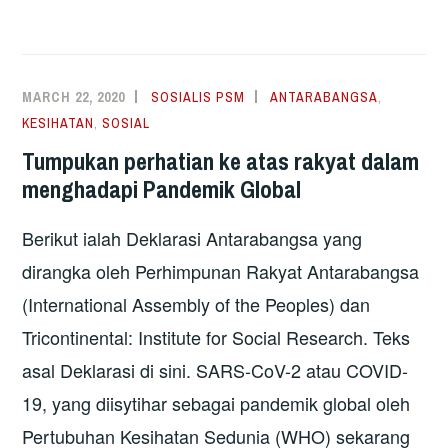
KEMBALI
PROGRAM
TRANSFORMASI
EKONOMI
MARCH 22, 2020
SOSIALIS PSM
ANTARABANGSA
,
(ETP):
KESIHATAN
,
SOSIAL
DASAR
Tumpukan perhatian ke atas rakyat dalam
NEOLIBERAL
menghadapi Pandemik Global
MALAYSIA
Berikut ialah Deklarasi Antarabangsa yang
dirangka oleh Perhimpunan Rakyat Antarabangsa
(International Assembly of the Peoples) dan
Tricontinental: Institute for Social Research. Teks
asal Deklarasi di sini. SARS-CoV-2 atau COVID-
19, yang diisytihar sebagai pandemik global oleh
Pertubuhan Kesihatan Sedunia (WHO) sekarang