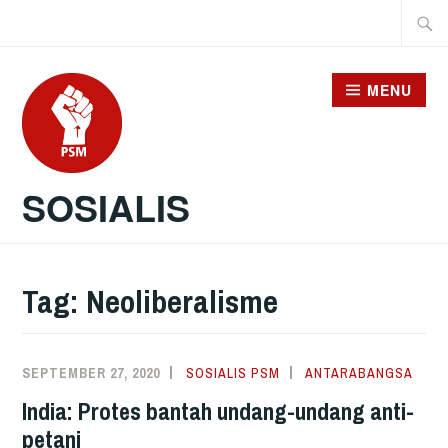
Skip
Searc
to
for:
content
MENU
SOSIALIS
Tag:
Neoliberalisme
SEPTEMBER 27, 2020
SOSIALIS PSM
ANTARABANGSA
India: Protes bantah undang-undang anti-
petani