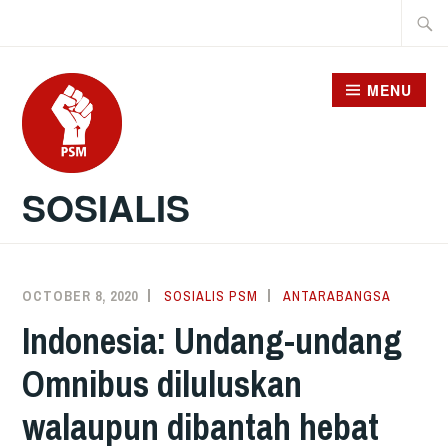
Skip
Searc
to
for:
content
MENU
SOSIALIS
OCTOBER 8, 2020
SOSIALIS PSM
ANTARABANGSA
Indonesia: Undang-undang
Omnibus diluluskan
walaupun dibantah hebat