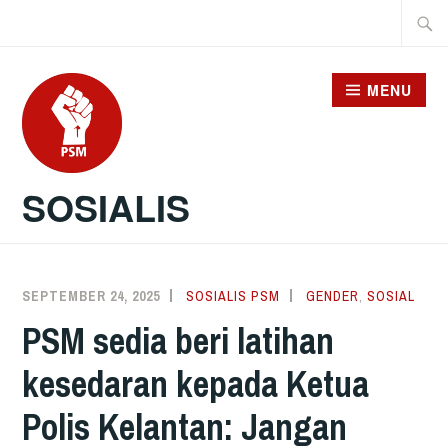
Skip
Searc
to
for:
content
MENU
SOSIALIS
SEPTEMBER 24, 2025
SOSIALIS PSM
GENDER
,
SOSIAL
PSM sedia beri latihan
kesedaran kepada Ketua
Polis Kelantan: Jangan