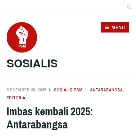
Skip
Searc
to
for:
content
MENU
SOSIALIS
DECEMBER 26, 2025
SOSIALIS PSM
ANTARABANGSA
,
EDITORIAL
Imbas kembali 2025:
Antarabangsa