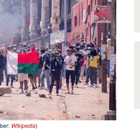
ber:
)
Wikipedia