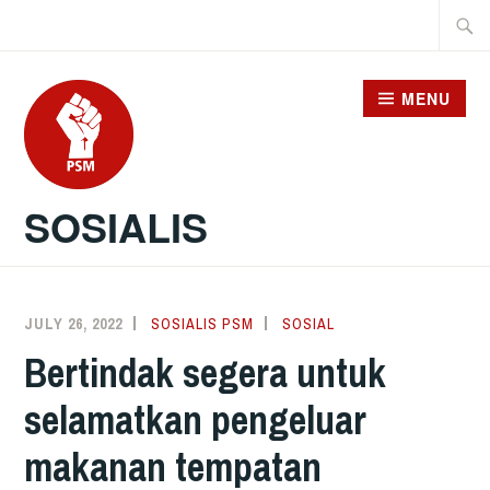
Skip
Searc
to
for:
content
MENU
SOSIALIS
JULY 26, 2022
SOSIALIS PSM
SOSIAL
Bertindak segera untuk
selamatkan pengeluar
makanan tempatan