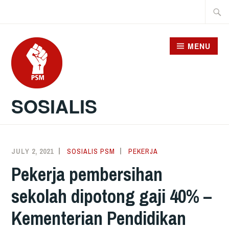
Skip
Searc
to
for:
content
MENU
SOSIALIS
JULY 2, 2021
SOSIALIS PSM
PEKERJA
Pekerja pembersihan
sekolah dipotong gaji 40% –
Kementerian Pendidikan