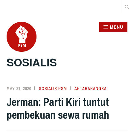
Skip
Searc
to
for:
content
MENU
SOSIALIS
MAY 21, 2020
SOSIALIS PSM
ANTARABANGSA
Jerman: Parti Kiri tuntut
pembekuan sewa rumah