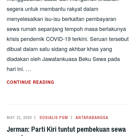
PAKSA
segera untuk membantu rakyat dalam
menyelesaikan isu-isu berkaitan pembayaran
sewa rumah sepanjang tempoh masa berlakunya
krisis pendemik COVID-19 terkini. Seruan tersebut
dibuat dalam satu sidang akhbar khas yang
diadakan oleh Jawatankuasa Beku Sewa pada
hari ini. …
BEKU
CONTINUE READING
SEWA
RUMAH
RAKYAT
MISKIN
MAY 21, 2020
SOSIALIS PSM
ANTARABANGSA
SEPANJANG
Jerman: Parti Kiri tuntut pembekuan sewa
TEMPOH