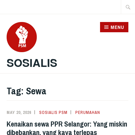
Skip
Searc
to
for:
content
MENU
SOSIALIS
Tag:
Sewa
MAY 20, 2026
SOSIALIS PSM
PERUMAHAN
Kenaikan sewa PPR Selangor: Yang miskin
dibebankan, yang kaya terlepas