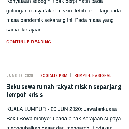
Kenyataan sebegini tidak berprihatin pada
golongan masyarakat miskin, lebih-lebih lagi pada
masa pandemik sekarang ini. Pada masa yang
sama, kerajaan …
RAKYAT
CONTINUE READING
MISKIN
DIHALAU,
PEMAJU
RUMAH
JUNE 29, 2020
SOSIALIS PSM
KEMPEN
,
NASIONAL
DIPELUK!-
Beku sewa rumah rakyat miskin sepanjang
PENYEWA
tempoh krisis
PPR
BUKAN
KUALA LUMPUR - 29 JUN 2020: Jawatankuasa
CULAS,
HENTIKAN
Beku Sewa menyeru pada pihak Kerajaan supaya
PENGUSIRAN
menggubalkan dasar dan mengambil tindakan