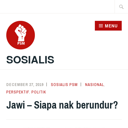
Skip
Searc
to
for:
content
MENU
SOSIALIS
DECEMBER 27, 2019
SOSIALIS PSM
NASIONAL
,
PERSPEKTIF
,
POLITIK
Jawi – Siapa nak berundur?