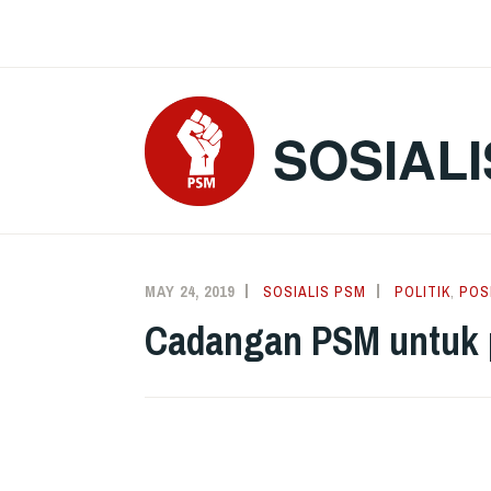
Skip
to
content
SOSIALI
MAY 24, 2019
SOSIALIS PSM
POLITIK
,
POS
Cadangan PSM untuk p