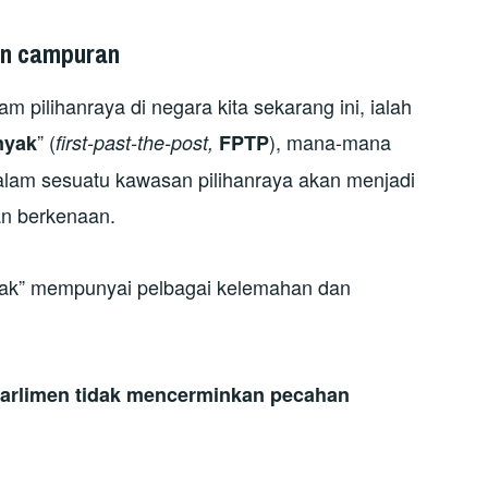
an campuran
 pilihanraya di negara kita sekarang ini, ialah
” (
), mana-mana
nyak
first-past-the-post,
FPTP
alam sesuatu kawasan pilihanraya akan menjadi
an berkenaan.
yak” mempunyai pelbagai kelemahan dan
Parlimen tidak mencerminkan pecahan