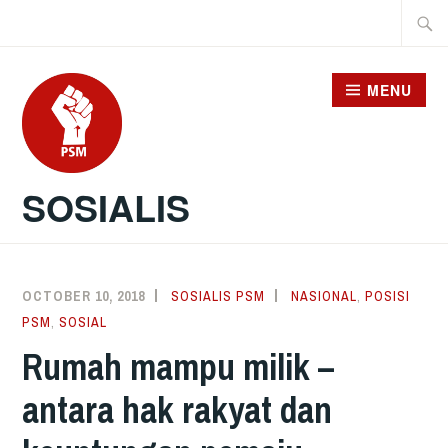
Skip
Searc
to
for:
content
MENU
SOSIALIS
OCTOBER 10, 2018
SOSIALIS PSM
NASIONAL
,
POSISI
PSM
,
SOSIAL
Rumah mampu milik –
antara hak rakyat dan