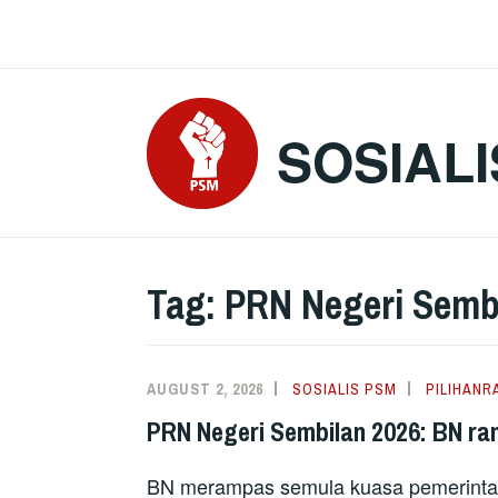
Skip
to
content
SOSIALI
Tag:
PRN Negeri Semb
AUGUST 2, 2026
SOSIALIS PSM
PILIHANR
PRN Negeri Sembilan 2026: BN r
BN merampas semula kuasa pemerintah