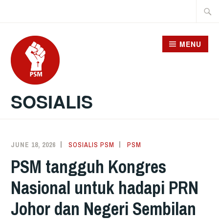
Skip
Searc
to
for:
content
MENU
SOSIALIS
JUNE 18, 2026
SOSIALIS PSM
PSM
PSM tangguh Kongres
Nasional untuk hadapi PRN
Johor dan Negeri Sembilan