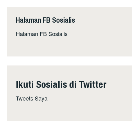
SEMULA
–
Halaman FB Sosialis
JANGAN
SERAHKAN
Halaman FB Sosialis
TANGGUNGJAWAB
KERAJAAN
KEPADA
SYARIKAT
INSURANS
Ikuti Sosialis di Twitter
Tweets Saya