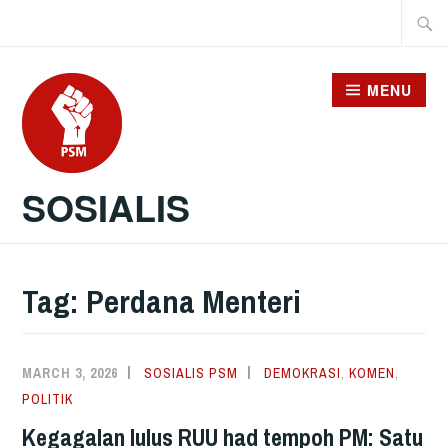
Skip
Searc
to
for:
content
MENU
SOSIALIS
Tag:
Perdana Menteri
MARCH 3, 2026
SOSIALIS PSM
DEMOKRASI
,
KOMEN
,
POLITIK
Kegagalan lulus RUU had tempoh PM: Satu