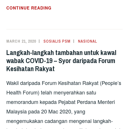
UJIAN
CONTINUE READING
COVID-
19
DAN
KWSP:
MARCH 21, 2020
SOSIALIS PSM
NASIONAL
JANGAN
Langkah-langkah tambahan untuk kawal
UMUM
wabak COVID-19 – Syor daripada Forum
SESUATU
Kesihatan Rakyat
SEBELUM
BERFIKIR
Wakil daripada Forum Kesihatan Rakyat (People’s
BETUL-
BETUL
Health Forum) telah menyerahkan satu
memorandum kepada Pejabat Perdana Menteri
Malaysia pada 20 Mac 2020, yang
mengemukakan cadangan mengenai langkah-