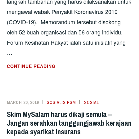
langkah tambahan yang harus dilaksanakan untuk
mengawal wabak Penyakit Koronavirus 2019
(COVID-19). Memorandum tersebut disokong
oleh 52 buah organisasi dan 56 orang individu.
Forum Kesihatan Rakyat ialah satu inisiatif yang
…
LANGKAH-
CONTINUE READING
LANGKAH
TAMBAHAN
UNTUK
KAWAL
MARCH 20, 2019
SOSIALIS PSM
SOSIAL
WABAK
Skim MySalam harus dikaji semula –
COVID-
Jangan serahkan tanggungjawab kerajaan
19
kepada syarikat insurans
–
SYOR