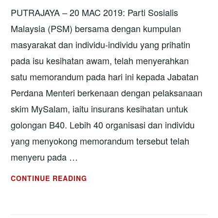
PUTRAJAYA – 20 MAC 2019: Parti Sosialis
DARIPADA
FORUM
Malaysia (PSM) bersama dengan kumpulan
KESIHATAN
masyarakat dan individu-individu yang prihatin
RAKYAT
pada isu kesihatan awam, telah menyerahkan
satu memorandum pada hari ini kepada Jabatan
Perdana Menteri berkenaan dengan pelaksanaan
skim MySalam, iaitu insurans kesihatan untuk
golongan B40. Lebih 40 organisasi dan individu
yang menyokong memorandum tersebut telah
menyeru pada …
SKIM
CONTINUE READING
MYSALAM
HARUS
DIKAJI