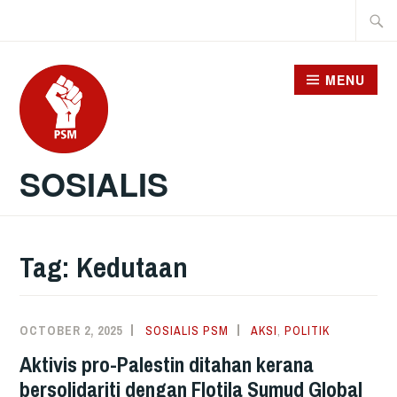
Skip
Searc
to
for:
content
MENU
SOSIALIS
Tag:
Kedutaan
OCTOBER 2, 2025
SOSIALIS PSM
AKSI
,
POLITIK
Aktivis pro-Palestin ditahan kerana
bersolidariti dengan Flotila Sumud Global