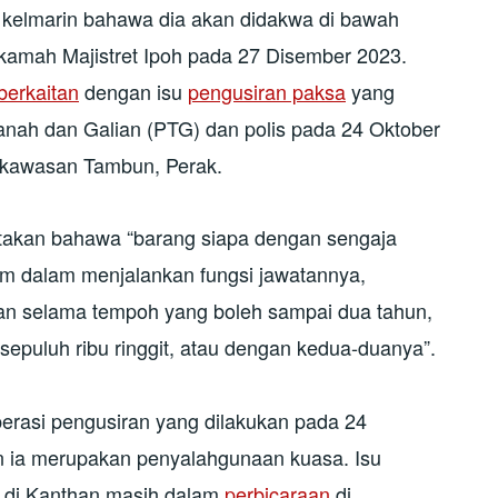
h kelmarin bahawa dia akan didakwa di bawah
amah Majistret Ipoh pada 27 Disember 2023.
berkaitan
dengan isu
pengusiran paksa
yang
Tanah dan Galian (PTG) dan polis pada 24 Oktober
 kawasan Tambun, Perak.
akan bahawa “barang siapa dengan sengaja
 dalam menjalankan fungsi jawatannya,
n selama tempoh yang boleh sampai dua tahun,
epuluh ribu ringgit, atau dengan kedua-duanya”.
rasi pengusiran yang dilakukan pada 24
an ia merupakan penyalahgunaan kuasa. Isu
il di Kanthan masih dalam
perbicaraan
di