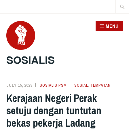
Skip
Searc
to
for:
content
MENU
SOSIALIS
JULY 15, 2023
SOSIALIS PSM
SOSIAL
,
TEMPATAN
Kerajaan Negeri Perak
setuju dengan tuntutan
bekas pekerja Ladang