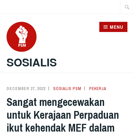
Skip
Searc
to
for:
content
MENU
SOSIALIS
DECEMBER 27, 2022
SOSIALIS PSM
PEKERJA
Sangat mengecewakan
untuk Kerajaan Perpaduan
ikut kehendak MEF dalam