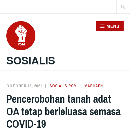
Skip
Searc
to
for:
content
MENU
SOSIALIS
OCTOBER 16, 2021
SOSIALIS PSM
MARHAEN
Pencerobohan tanah adat
OA tetap berleluasa semasa
COVID-19