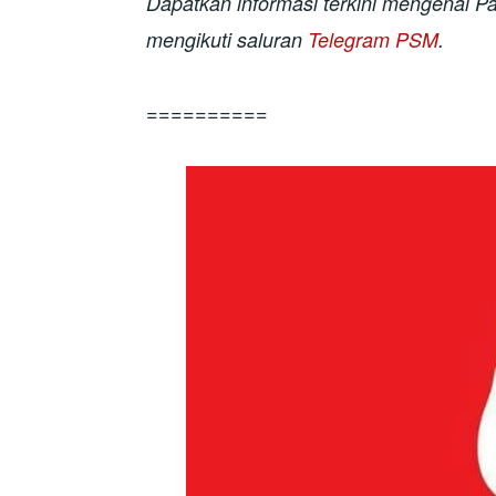
Dapatkan informasi terkini mengenai P
mengikuti saluran
Telegram PSM
.
==========