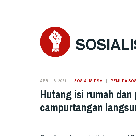
Skip
to
content
SOSIALI
APRIL 8, 2021
SOSIALIS PSM
PEMUDA SOS
Hutang isi rumah dan 
campurtangan langsu