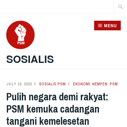
Skip
Searc
to
for:
content
MENU
SOSIALIS
JULY 16, 2020
SOSIALIS PSM
EKONOMI
,
KEMPEN
,
PSM
Pulih negara demi rakyat:
PSM kemuka cadangan
tangani kemelesetan