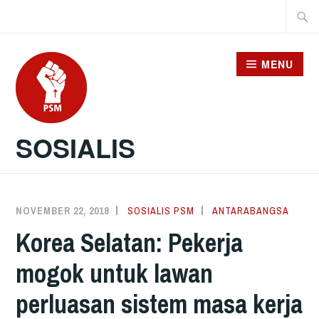
Skip
Searc
to
for:
content
MENU
SOSIALIS
NOVEMBER 22, 2018
SOSIALIS PSM
ANTARABANGSA
Korea Selatan: Pekerja
mogok untuk lawan
perluasan sistem masa kerja