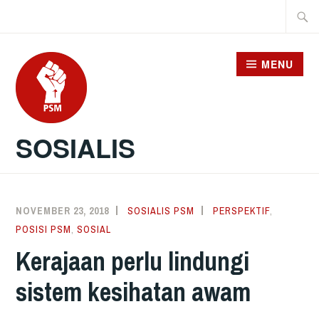
Skip
Searc
to
for:
content
MENU
SOSIALIS
NOVEMBER 23, 2018
SOSIALIS PSM
PERSPEKTIF
,
POSISI PSM
,
SOSIAL
Kerajaan perlu lindungi
sistem kesihatan awam