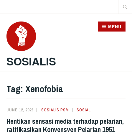
Skip
Searc
to
for:
content
MENU
SOSIALIS
Tag:
Xenofobia
JUNE 12, 2026
SOSIALIS PSM
SOSIAL
Hentikan sensasi media terhadap pelarian,
ratifikasikan Konvensyen Pelarian 1951