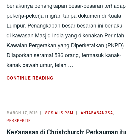
berlakunya penangkapan besar-besaran terhadap
pekerja-pekerja migran tanpa dokumen di Kuala
Lumpur. Penangkapan besar-besaran ini berlaku
di kawasan Masjid India yang dikenakan Perintah
Kawalan Pergerakan yang Diperketatkan (PKPD).
Dilaporkan seramai 586 orang, termasuk kanak-
kanak bawah umur, telah …
PENANGKAPAN
CONTINUE READING
BESAR-
BESARAN
TERHADAP
MIGRAN
MARCH 17, 2019
SOSIALIS PSM
ANTARABANGSA
,
BOLEH
PERSPEKTIF
JEJAS
Keganasan di Christchurch: Perkauman itu
USAHA