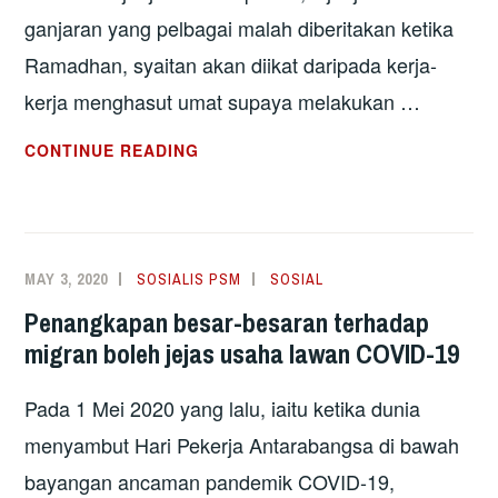
ganjaran yang pelbagai malah diberitakan ketika
Ramadhan, syaitan akan diikat daripada kerja-
kerja menghasut umat supaya melakukan …
MENGAPA
CONTINUE READING
PUAK
RASIS
TAK
KENA
MAY 3, 2020
SOSIALIS PSM
SOSIAL
TAMBAT
Penangkapan besar-besaran terhadap
BULAN
migran boleh jejas usaha lawan COVID-19
RAMADHAN
INI?
Pada 1 Mei 2020 yang lalu, iaitu ketika dunia
menyambut Hari Pekerja Antarabangsa di bawah
bayangan ancaman pandemik COVID-19,