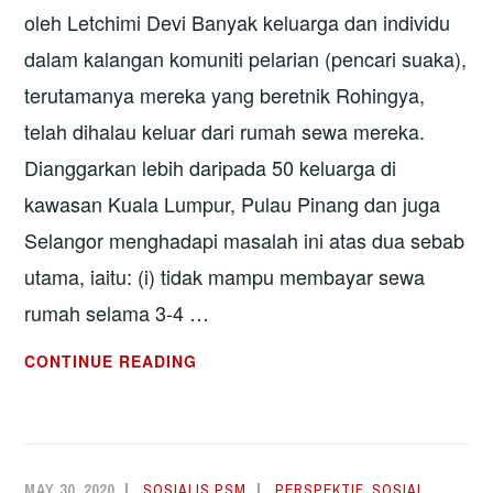
oleh Letchimi Devi Banyak keluarga dan individu
dalam kalangan komuniti pelarian (pencari suaka),
terutamanya mereka yang beretnik Rohingya,
telah dihalau keluar dari rumah sewa mereka.
Dianggarkan lebih daripada 50 keluarga di
kawasan Kuala Lumpur, Pulau Pinang dan juga
Selangor menghadapi masalah ini atas dua sebab
utama, iaitu: (i) tidak mampu membayar sewa
rumah selama 3-4 …
PELARIAN
CONTINUE READING
PERLU RUMAH
UNTUK
DUDUK
SEMENTARA,
MAY 30, 2020
SOSIALIS PSM
PERSPEKTIF
,
SOSIAL