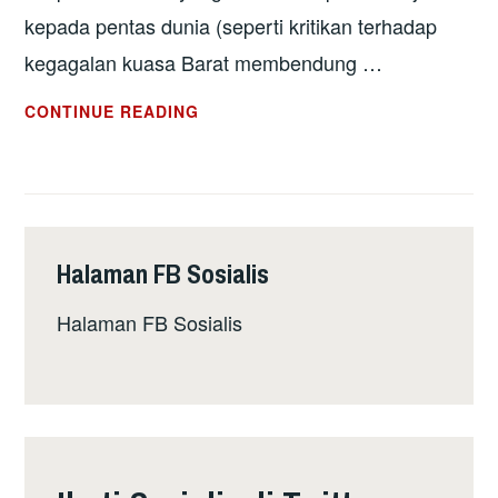
kepada pentas dunia (seperti kritikan terhadap
kegagalan kuasa Barat membendung …
TIBANYA
CONTINUE READING
MASA
UNTUK
“CAKAP
BIAR
SERUPA
Halaman FB Sosialis
BIKIN
”
Halaman FB Sosialis
–
IKTIRAF
PELARIAN
SEKARANG
JUGA