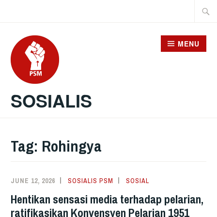
Skip
Searc
to
for:
content
MENU
SOSIALIS
Tag:
Rohingya
JUNE 12, 2026
SOSIALIS PSM
SOSIAL
Hentikan sensasi media terhadap pelarian,
ratifikasikan Konvensyen Pelarian 1951