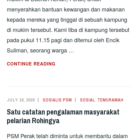
menyerahkan bantuan kewangan dan makanan
kepada mereka yang tinggal di sebuah kampung
di mukim tersebut. Kami tiba di kampung tersebut
pada pukul 11.15 pagi dan ditemui oleh Encik
Suliman, seorang warga …
CATATAN
CONTINUE READING
LAWATAN
KE
KOMUNITI
ROHINGYA
JULY 18, 2020
SOSIALIS PSM
SOSIAL
,
TEMURAMAH
DI
Satu catatan pengalaman masyarakat
TANJONG
pelarian Rohingya
PIANDANG,
PERAK
PSM Perak telah diminta untuk membantu dalam