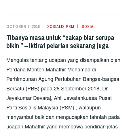
RASIS
TAK
KENA
OCTOBER 9, 2018
SOSIALIS PSM
SOSIAL
TAMBAT
Tibanya masa untuk “cakap biar serupa
BULAN
bikin ” – iktiraf pelarian sekarang juga
RAMADHAN
INI?
Mengulas tentang ucapan yang disampaikan oleh
Perdana Menteri Mahathir Mohamad di
Perhimpunan Agung Pertubuhan Bangsa-bangsa
Bersatu (PBB) pada 28 September 2018, Dr.
Jeyakumar Devaraj, Ahli Jawatankuasa Pusat
Parti Sosialis Malaysia (PSM) , walaupun
menyambut baik dan mengucapkan tahniah pada
ucapan Mahathir yang membawa pendirian jelas