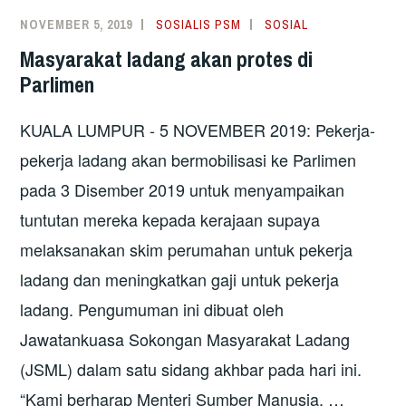
57
NOVEMBER 5, 2019
SOSIALIS PSM
SOSIAL
BUAH
Masyarakat ladang akan protes di
BANDAR
Parlimen
MULAI
1
KUALA LUMPUR - 5 NOVEMBER 2019: Pekerja-
JANUARI
2020
pekerja ladang akan bermobilisasi ke Parlimen
pada 3 Disember 2019 untuk menyampaikan
tuntutan mereka kepada kerajaan supaya
melaksanakan skim perumahan untuk pekerja
ladang dan meningkatkan gaji untuk pekerja
ladang. Pengumuman ini dibuat oleh
Jawatankuasa Sokongan Masyarakat Ladang
(JSML) dalam satu sidang akhbar pada hari ini.
“Kami berharap Menteri Sumber Manusia, …