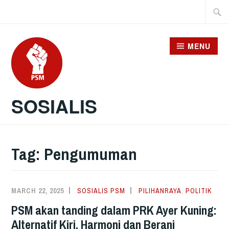
Skip
Searc
to
for:
content
MENU
SOSIALIS
Tag:
Pengumuman
MARCH 22, 2025
SOSIALIS PSM
PILIHANRAYA
,
POLITIK
PSM akan tanding dalam PRK Ayer Kuning:
Alternatif Kiri, Harmoni dan Berani