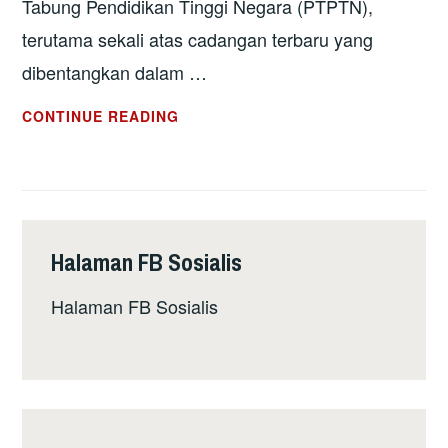
Tabung Pendidikan Tinggi Negara (PTPTN),
terutama sekali atas cadangan terbaru yang
dibentangkan dalam …
ISU
CONTINUE READING
PTPTN:
PAKATAN
HARAPAN
PERLU
KOTAKAN
Halaman FB Sosialis
JANJI,
TEGAKKAN
Halaman FB Sosialis
PRINSIP