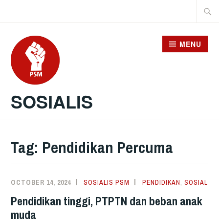
Skip
Searc
to
for:
content
MENU
SOSIALIS
Tag:
Pendidikan Percuma
OCTOBER 14, 2024
SOSIALIS PSM
PENDIDIKAN
,
SOSIAL
Pendidikan tinggi, PTPTN dan beban anak
muda