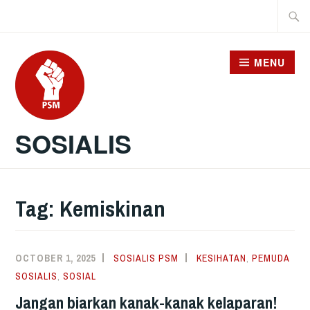
Skip
Searc
to
for:
content
MENU
SOSIALIS
Tag:
Kemiskinan
OCTOBER 1, 2025
SOSIALIS PSM
KESIHATAN
,
PEMUDA
SOSIALIS
,
SOSIAL
Jangan biarkan kanak-kanak kelaparan!