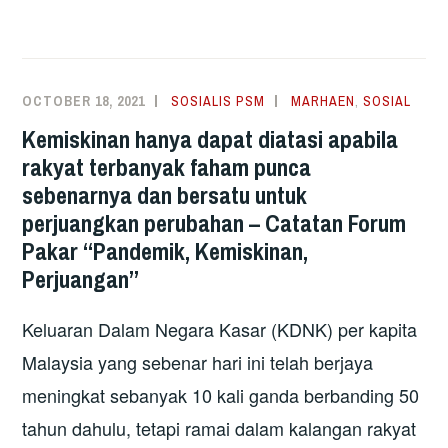
LANCAR
TUNTUTAN
RAKYAT
UNTUK
OCTOBER 18, 2021
SOSIALIS PSM
MARHAEN
,
SOSIAL
PRU-
Kemiskinan hanya dapat diatasi apabila
15
rakyat terbanyak faham punca
sebenarnya dan bersatu untuk
perjuangkan perubahan – Catatan Forum
Pakar “Pandemik, Kemiskinan,
Perjuangan”
Keluaran Dalam Negara Kasar (KDNK) per kapita
Malaysia yang sebenar hari ini telah berjaya
meningkat sebanyak 10 kali ganda berbanding 50
tahun dahulu, tetapi ramai dalam kalangan rakyat