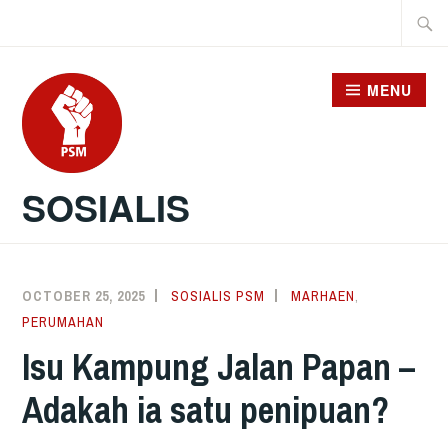
Skip
Searc
to
for:
content
MENU
SOSIALIS
OCTOBER 25, 2025
SOSIALIS PSM
MARHAEN
,
PERUMAHAN
Isu Kampung Jalan Papan –
Adakah ia satu penipuan?