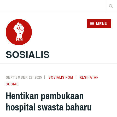
Skip
Searc
to
for:
content
MENU
SOSIALIS
SEPTEMBER 29, 2025
SOSIALIS PSM
KESIHATAN
,
SOSIAL
Hentikan pembukaan
hospital swasta baharu