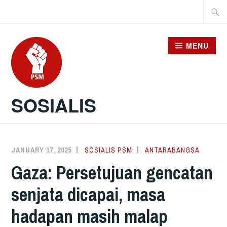
Skip
Searc
to
for:
content
MENU
SOSIALIS
JANUARY 17, 2025
SOSIALIS PSM
ANTARABANGSA
Gaza: Persetujuan gencatan
senjata dicapai, masa
hadapan masih malap