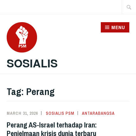
Skip
Searc
to
for:
content
MENU
SOSIALIS
Tag:
Perang
MARCH 31, 2026
SOSIALIS PSM
ANTARABANGSA
Perang AS-Israel terhadap Iran:
Penjelmaan krisis dunia terbaru