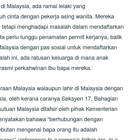
di Malaysia, ada ramai lelaki yang
h cinta dengan pekerja asing wanita. Mereka
al tetapi menghadapi masalah dalam mendaftarkan
a perlu tunggu penamatan permit kerjanya, balik
alaysia dengan pas sosial untuk mendaftarkan
ah ini, ada ratusan keluarga di mana anak
 rasmi perkahwinan ibu bapa mereka.
raan Malaysia walaupun lahir di Malaysia dengan
a, oleh kerana caranya Seksyen 17, Bahagian
utuan Malaysia ditafsir oleh pihak Kementerian
menyatakan bahawa “berhubungan dengan
sebutan mengenai bapa orang itu adalah
bunya” (
references to a person’s father are, in a