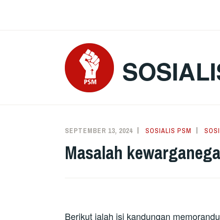
Skip
to
content
SOSIALI
SEPTEMBER 13, 2024
SOSIALIS PSM
SOSI
Masalah kewarganegar
Berikut ialah isi kandungan memorand