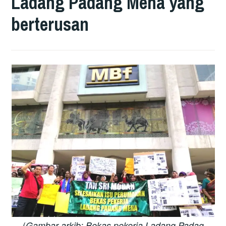
Ladang Padang Meha yang
berterusan
(
Gambar arkib: Bekas pekerja Ladang Padag