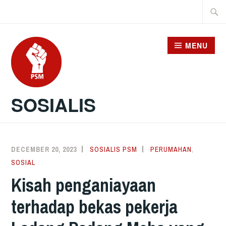
Skip
Searc
to
for:
content
MENU
SOSIALIS
DECEMBER 20, 2023
SOSIALIS PSM
PERUMAHAN
,
SOSIAL
Kisah penganiayaan
terhadap bekas pekerja