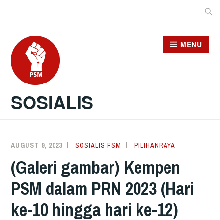
Skip
Searc
to
for:
content
MENU
SOSIALIS
AUGUST 9, 2023
SOSIALIS PSM
PILIHANRAYA
(Galeri gambar) Kempen
PSM dalam PRN 2023 (Hari
ke-10 hingga hari ke-12)