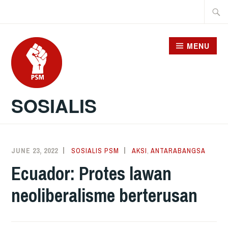
Skip
Searc
to
for:
content
MENU
SOSIALIS
JUNE 23, 2022
SOSIALIS PSM
AKSI
,
ANTARABANGSA
Ecuador: Protes lawan
neoliberalisme berterusan