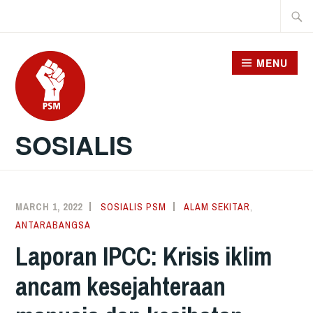
Skip
Searc
to
for:
content
MENU
SOSIALIS
MARCH 1, 2022
SOSIALIS PSM
ALAM SEKITAR
,
ANTARABANGSA
Laporan IPCC: Krisis iklim
ancam kesejahteraan