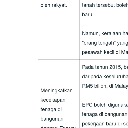
oleh rakyat.
tanah tersebut bol
baru.
Namun, kerajaan ha
“orang tengah” yan
pesawah kecil di Ma
Pada tahun 2015, 
daripada keseluruha
RM5 bilion, di Mala
Meningkatkan
kecekapan
EPC boleh digunak
tenaga di
tenaga di bangunan
bangunan
pekerjaan baru di 
dengan
Energy