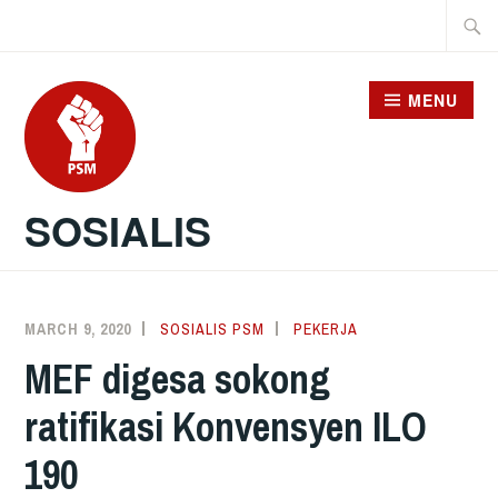
Skip
Searc
to
for:
content
MENU
SOSIALIS
MARCH 9, 2020
SOSIALIS PSM
PEKERJA
MEF digesa sokong
ratifikasi Konvensyen ILO
190