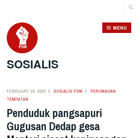
Skip
Searc
to
for:
content
MENU
SOSIALIS
FEBRUARY 19, 2020
SOSIALIS PSM
PERUMAHAN
,
TEMPATAN
Penduduk pangsapuri
Gugusan Dedap gesa