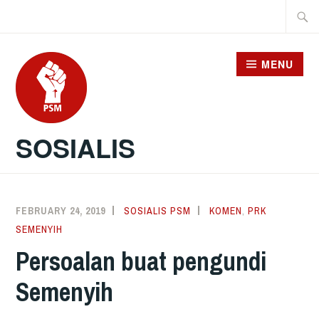
Skip
Searc
to
for:
content
MENU
SOSIALIS
FEBRUARY 24, 2019
SOSIALIS PSM
KOMEN
,
PRK
SEMENYIH
Persoalan buat pengundi
Semenyih