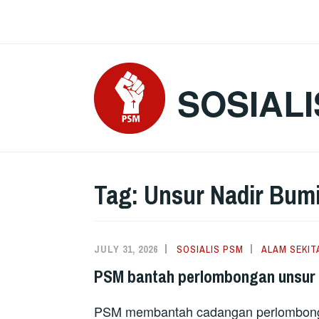
Skip
to
content
SOSIALI
Tag:
Unsur Nadir Bum
JULY 31, 2026
SOSIALIS PSM
ALAM SEKIT
PSM bantah perlombongan unsur n
PSM membantah cadangan perlombongan