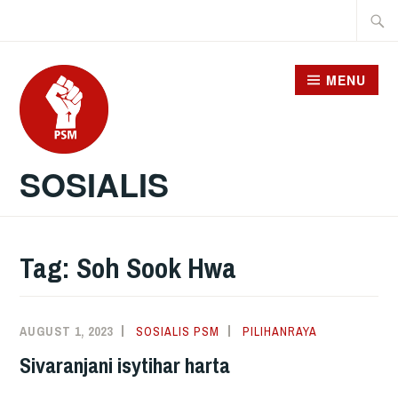
Skip
Searc
to
for:
content
MENU
SOSIALIS
Tag:
Soh Sook Hwa
AUGUST 1, 2023
SOSIALIS PSM
PILIHANRAYA
Sivaranjani isytihar harta