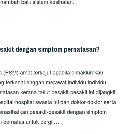
enambah baik sistem kesihatan.
esakit dengan simptom pernafasan?
ia (PSM) amat terkejut apabila dimaklumkan
g terkenal enggan merawat individu-individu
san kerana takut pesakit-pesakit ini dijangkiti
tal-hospital swasta ini dan doktor-doktor serta
enasihatkan pesakit-pesakit dengan simptom
n bernafas untuk pergi …