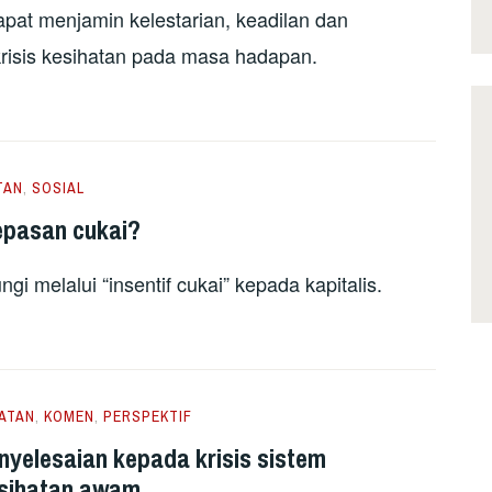
at menjamin kelestarian, keadilan dan
isis kesihatan pada masa hadapan.
TAN
,
SOSIAL
epasan cukai?
ngi melalui “insentif cukai” kepada kapitalis.
ATAN
,
KOMEN
,
PERSPEKTIF
yelesaian kepada krisis sistem
esihatan awam